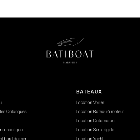
BATEAUX
u
Location Voilier
 des Calanques
Location Bateau à moteur
Location Catamaran
riel nautique
Location Semi-rigide
nt bord de mer
Location Yacht