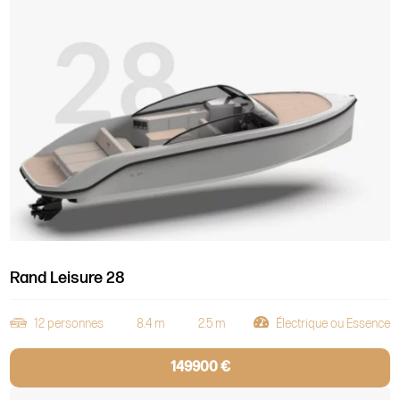
Rand Leisure 28
12 personnes
8.4 m
2.5 m
Électrique ou Essence
149900 €