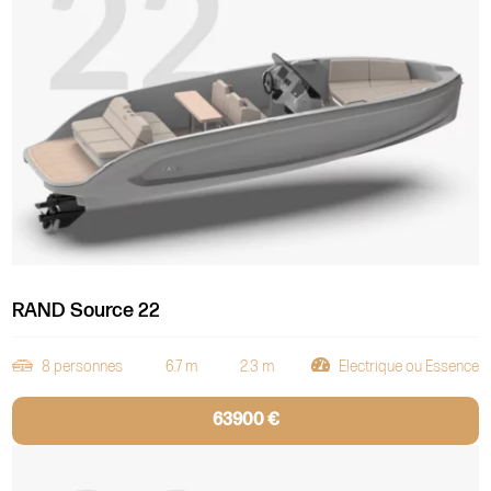
RAND Source 22
8 personnes
6.7 m
2.3 m
Electrique ou Essence
63900 €