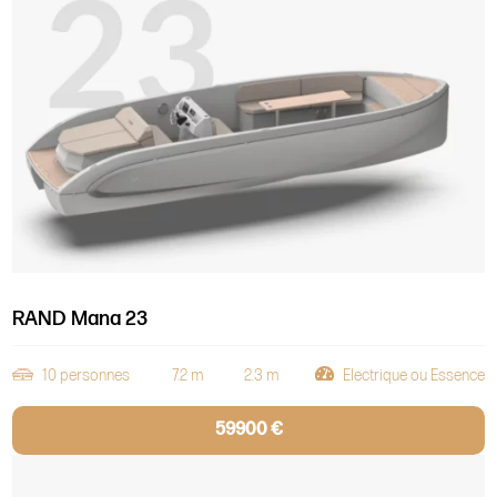
RAND Mana 23
10 personnes
7.2 m
2.3 m
Electrique ou Essence
59900 €