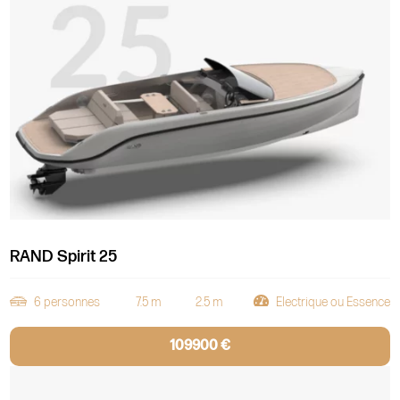
RAND Spirit 25
6 personnes
7.5 m
2.5 m
Electrique ou Essence
109900 €