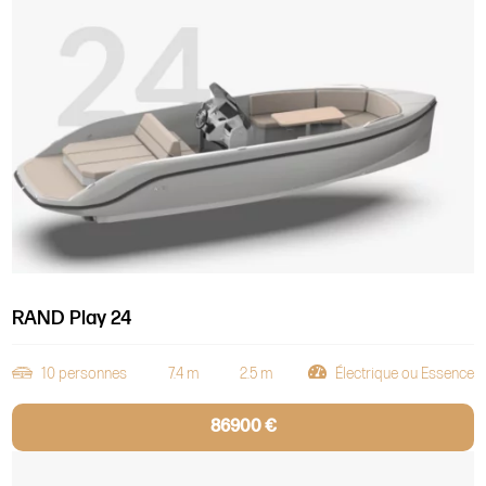
RAND Play 24
10 personnes
7.4 m
2.5 m
Électrique ou Essence
86900 €