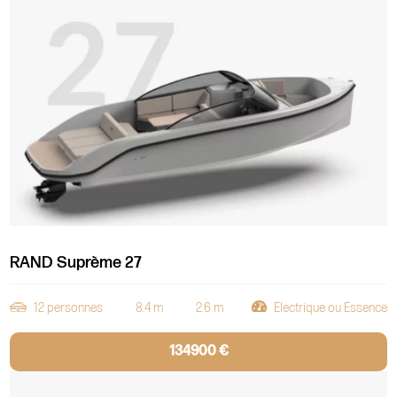
RAND Suprème 27
12 personnes
8.4 m
2.6 m
Electrique ou Essence
134900 €