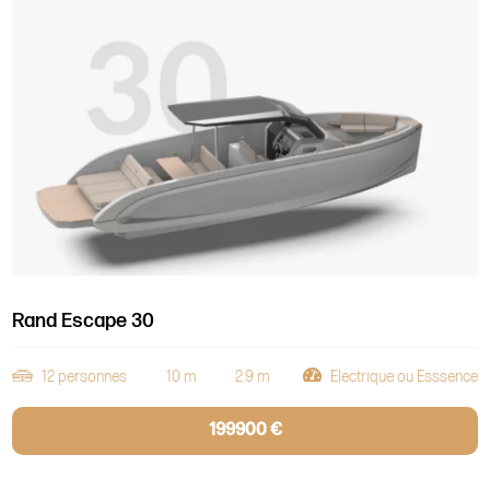
Rand Escape 30
12 personnes
10 m
2.9 m
Electrique ou Esssence
199900 €