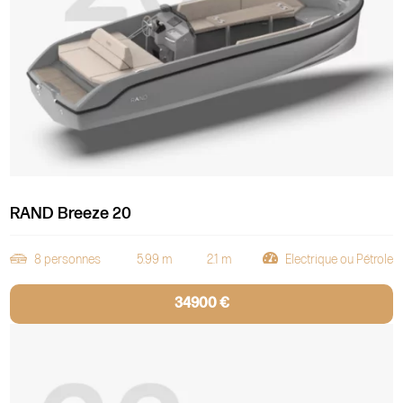
RAND Breeze 20
8 personnes
5.99 m
2.1 m
Electrique ou Pétrole
34900 €