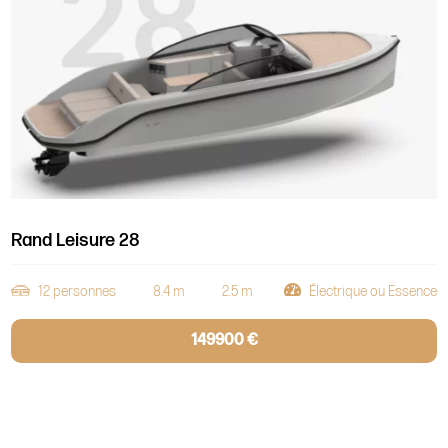
Rand Leisure 28
12 personnes
8.4 m
2.5 m
Électrique ou Essence
149900 €