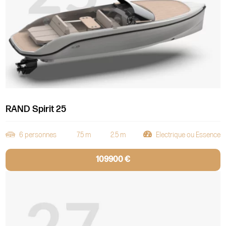
RAND Spirit 25
6 personnes
7.5 m
2.5 m
Electrique ou Essence
109900 €