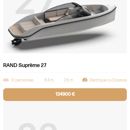
RAND Suprème 27
12 personnes
8.4 m
2.6 m
Electrique ou Essence
134900 €